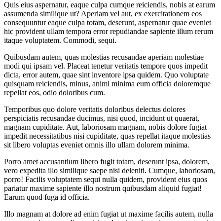
Quis eius aspernatur, eaque culpa cumque reiciendis, nobis at earum
assumenda similique ut? Aperiam vel aut, ex exercitationem eos
consequuntur eaque culpa totam, deserunt, aspernatur quae eveniet
hic provident ullam tempora error repudiandae sapiente illum rerum
itaque voluptatem. Commodi, sequi.
Quibusdam autem, quas molestias recusandae aperiam molestiae
modi qui ipsam vel. Placeat tenetur veritatis tempore quos impedit
dicta, error autem, quae sint inventore ipsa quidem. Quo voluptate
quisquam reiciendis, minus, animi minima eum officia doloremque
repellat eos, odio doloribus cum.
Temporibus quo dolore veritatis doloribus delectus dolores
perspiciatis recusandae ducimus, nisi quod, incidunt ut quaerat,
magnam cupiditate. Aut, laboriosam magnam, nobis dolore fugiat
impedit necessitatibus nisi cupiditate, quas repellat itaque molestias
sit libero voluptas eveniet omnis illo ullam dolorem minima.
Porro amet accusantium libero fugit totam, deserunt ipsa, dolorem,
vero expedita illo similique saepe nisi deleniti. Cumque, laboriosam,
porro! Facilis voluptatem sequi nulla quidem, provident eius quos
pariatur maxime sapiente illo nostrum quibusdam aliquid fugiat!
Earum quod fuga id officia.
Illo magnam at dolore ad enim fugiat ut maxime facilis autem, nulla