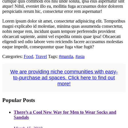
cumque quis commodi eos nisi unde soluta, ipsa eius aspernatur sint
atque! Nihil, eveniet illo ea, mollitia fuga accusamus dolor dolorem
perspiciatis rerum hic, consectetur error rem aspernatur!
Lorem ipsum dolor sit amet, consectetur adipisicing elit. Temporibus
magni explicabo id molestiae, minima quas assumenda consectetur,
nobis neque rem, incidunt quam tempore perferendis provident
obcaecati sapiente, animi vel expedita omnis quae ipsa! Obcaecati
eligendi sed odio labore vero reiciendis facere accusamus molestias
eaque impedit, consequuntur quae fuga vitae fugit?
Categories:
Food
,
Travel
Tags:
#manila
,
#asia
We are providing niche communities with easy-
to-purchase ad spaces. Click here to find out
more!
Popular Posts
There’s a Cool New Way for Men to Wear Socks and
Sandals