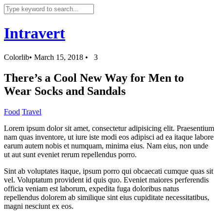
Intravert
Colorlib
•
March 15, 2018
•
3
There’s a Cool New Way for Men to
Wear Socks and Sandals
Food
Travel
Lorem ipsum dolor sit amet, consectetur adipisicing elit. Praesentium
nam quas inventore, ut iure iste modi eos adipisci ad ea itaque labore
earum autem nobis et numquam, minima eius. Nam eius, non unde
ut aut sunt eveniet rerum repellendus porro.
Sint ab voluptates itaque, ipsum porro qui obcaecati cumque quas sit
vel. Voluptatum provident id quis quo. Eveniet maiores perferendis
officia veniam est laborum, expedita fuga doloribus natus
repellendus dolorem ab similique sint eius cupiditate necessitatibus,
magni nesciunt ex eos.